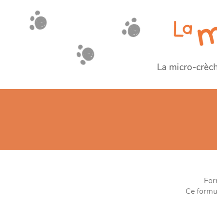
La micro-crèc
Form
Ce formul